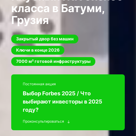
класса в Батуми,
Грузия
Закрытый двор без машин
Ключи в конце 2026
7000 м² готовой инфраструктуры
Постоянная акция
Выбор Forbes 2025 / Что
выбирают инвесторы в 2025
году?
Проконсультироваться