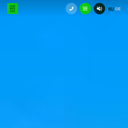
RU
GE